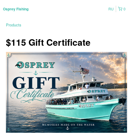
RU
0
Osprey Fishing
Products
$115 Gift Certificate